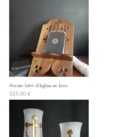
Ancien lutrin d'église en bois
Prix
225,00 €