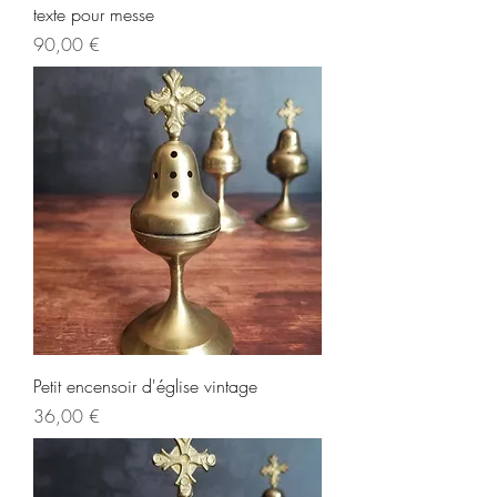
texte pour messe
Prix
90,00 €
Petit encensoir d'église vintage
Prix
36,00 €