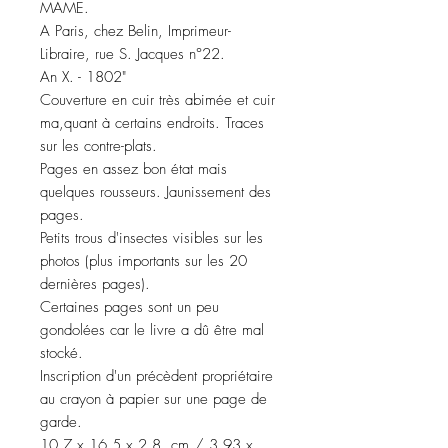
MAME.
A Paris, chez Belin, Imprimeur-
Libraire, rue S. Jacques n°22.
An X. - 1802"
Couverture en cuir très abimée et cuir
ma,quant à certains endroits. Traces
sur les contre-plats.
Pages en assez bon état mais
quelques rousseurs. Jaunissement des
pages.
Petits trous d'insectes visibles sur les
photos (plus importants sur les 20
dernières pages).
Certaines pages sont un peu
gondolées car le livre a dû être mal
stocké.
Inscription d'un précèdent propriétaire
au crayon à papier sur une page de
garde.
10.7 x 16.5 x 2.8 cm / 3.93 x