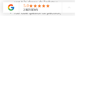
sont à la charge de l'acheteur.
Retours et remboursements
Pour toute question ou précision,
merci de nous contacter avant
l’achat.
Les remboursements portent
uniquement sur le prix de l’article
(hors frais de port) et sont effectués
une fois l’article retourné.
Les frais de réimportation sont
déduits.
En cas de retour endommagé, la
perte de valeur sera déduite.
CVG en anglais
Facebook