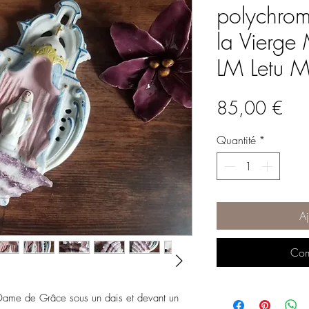
polychrom
la Vierge
LM Letu 
Prix
85,00 €
Quantité
*
Aj
Com
-Dame de Grâce sous un dais et devant un