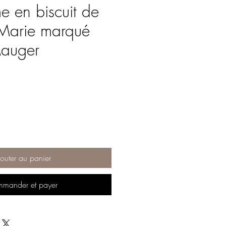
e en biscuit de
 Marie marqué
Mauger
outer au panier
mander et payer