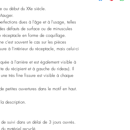
Xe ou début du XXe siècle.
 Mauger.
erfections dues à l'âge et à l'usage, telles
des défauts de surface ou de minuscules
 le réceptacle en forme de coquillage.
me c'est souvent le cas sur les pièces
ure à l'intérieur du réceptacle, mais celui-ci
quée à l'arrière et est également visible à
ite du récipient et à gauche du rideau). Il
 une très fine fissure est visible à chaque
e petites ouvertures dans le motif en haut.
 la description.
de suivi dans un délai de 3 jours ouvrés.
du matériel recyclé.