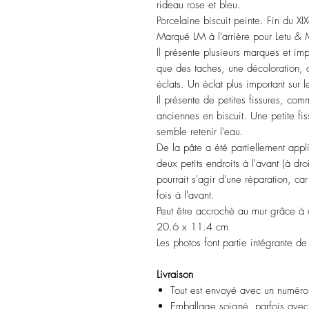
rideau rose et bleu.
Porcelaine biscuit peinte. Fin du XI
Marqué LM à l'arrière pour Letu &
Il présente plusieurs marques et imp
que des taches, une décoloration, 
éclats. Un éclat plus important sur
Il présente de petites fissures, com
anciennes en biscuit. Une petite fiss
semble retenir l'eau.
De la pâte a été partiellement appli
deux petits endroits à l'avant (à dro
pourrait s'agir d'une réparation, car
fois à l'avant.
Peut être accroché au mur grâce à d
20.6 x 11.4 cm
Les photos font partie intégrante de
Livraison
Tout est envoyé avec un numéro 
Emballage soigné, parfois avec 