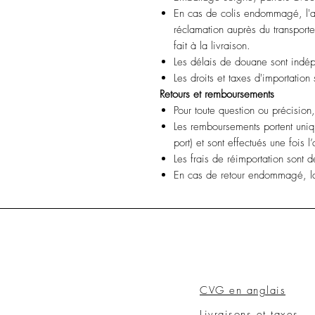
En cas de colis endommagé, l'a
réclamation auprès du transporteu
fait à la livraison.
Les délais de douane sont indép
Les droits et taxes d'importation
Retours et remboursements
Pour toute question ou précision
Les remboursements portent unique
port) et sont effectués une fois l’
Les frais de réimportation sont d
En cas de retour endommagé, la
CVG en anglais
Livraisons et taxes