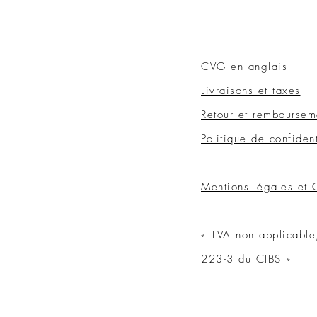
CVG en anglais
Livraisons et taxes
Retour et remboursem
Politique de confident
Mentions légales et
« TVA non applicable,
223-3 du CIBS »