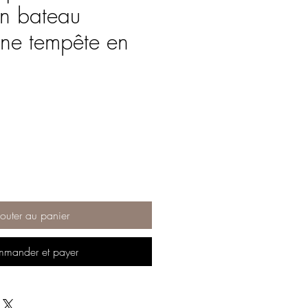
un bateau
ne tempête en
ix
outer au panier
mander et payer