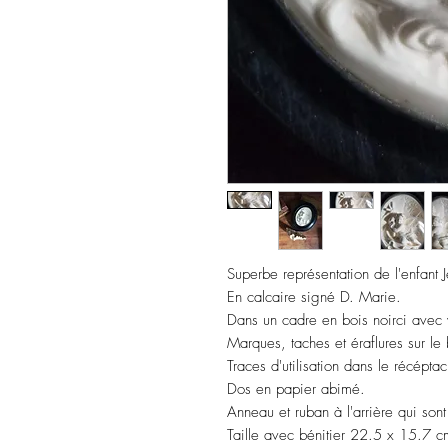
Superbe représentation de l'enfant J
En calcaire signé D. Marie.
Dans un cadre en bois noirci avec 
Marques, taches et éraflures sur le 
Traces d'utilisation dans le récéptac
Dos en papier abimé.
Anneau et ruban à l'arrière qui s
Taille avec bénitier 22.5 x 15.7 c