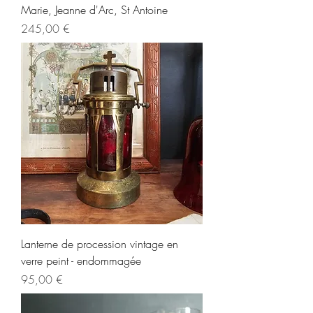
Marie, Jeanne d'Arc, St Antoine
Prix
245,00 €
Lanterne de procession vintage en
verre peint - endommagée
Prix
95,00 €