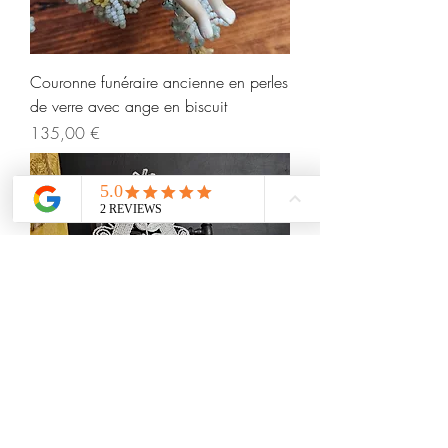
Couronne funéraire ancienne en perles
de verre avec ange en biscuit
Prix
135,00 €
Grande couronne funéraire ancienne