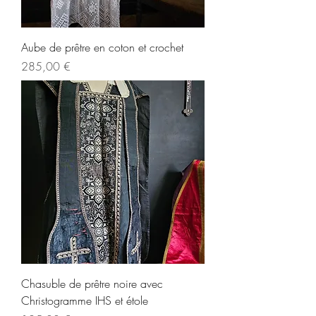
Aube de prêtre en coton et crochet
Prix
285,00 €
Chasuble de prêtre noire avec
Christogramme IHS et étole