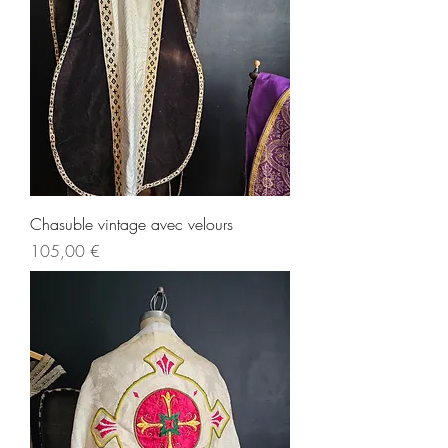
Chasuble vintage avec velours
Prix
105,00 €