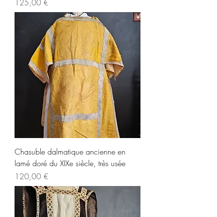
Prix
125,00 €
Chasuble dalmatique ancienne en
lamé doré du XIXe siècle, très usée
Prix
120,00 €