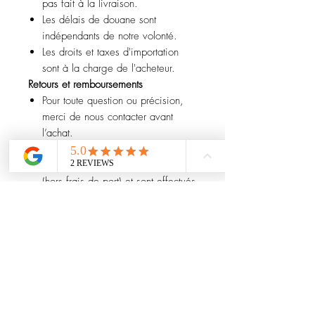
pas fait à la livraison.
Les délais de douane sont
indépendants de notre volonté.
Les droits et taxes d'importation
sont à la charge de l'acheteur.
Retours et remboursements
Pour toute question ou précision,
merci de nous contacter avant
l’achat.
Les remboursements portent
uniquement sur le prix de l’article
(hors frais de port) et sont effectués
une fois l’article retourné.
Les frais de réimportation sont
déduits.
En cas de retour endommagé, la
perte de valeur sera déduite.