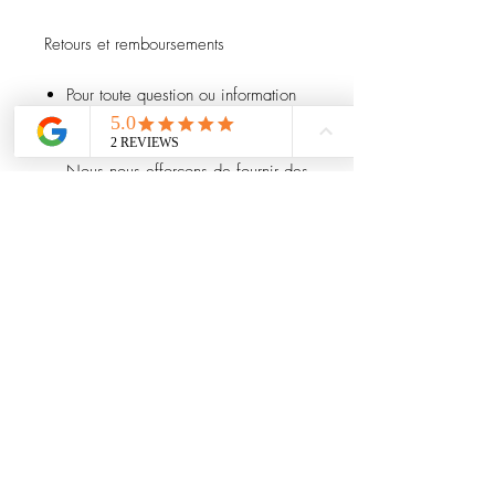
Retours et remboursements
Pour toute question ou information
complémentaire avant achat,
n’hésitez pas à nous contacter.
Nous nous efforçons de fournir des
descriptions détaillées et précises.
Les remboursements concernent
uniquement le prix de l’article (hors
frais de port) et sont effectués une
fois l’objet retourné. Les éventuels
frais de réimportation seront
déduits.
Si un article retourné arrive
endommagé, une décote
correspondant à la perte de valeur
sera appliquée.