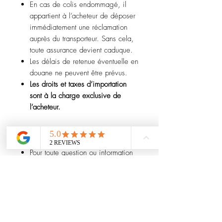
En cas de colis endommagé, il
appartient à l’acheteur de déposer
immédiatement une réclamation
auprès du transporteur. Sans cela,
toute assurance devient caduque.
Les délais de retenue éventuelle en
douane ne peuvent être prévus.
Les droits et taxes d’importation
sont à la charge exclusive de
l’acheteur.
Retours et remboursements
Pour toute question ou information
complémentaire avant achat,
n’hésitez pas à nous contacter.
Nous nous efforçons de fournir des
descriptions détaillées et précises.
Les remboursements concernent
uniquement le prix de l’article (hors