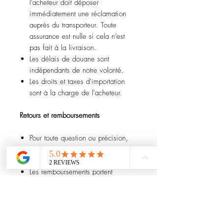
l'acheteur doit déposer
immédiatement une réclamation
auprès du transporteur. Toute
assurance est nulle si cela n’est
pas fait à la livraison.
Les délais de douane sont
indépendants de notre volonté.
Les droits et taxes d'importation
sont à la charge de l'acheteur.
Retours et remboursements
Pour toute question ou précision,
merci de nous contacter avant
l’achat.
Les remboursements portent
uniquement sur le prix de l’article
(hors frais de port) et sont effectués
une fois l’article retourné.
Les frais de réimportation sont