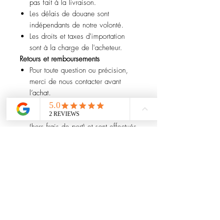
pas fait à la livraison.
Les délais de douane sont
indépendants de notre volonté.
Les droits et taxes d'importation
sont à la charge de l'acheteur.
Retours et remboursements
Pour toute question ou précision,
merci de nous contacter avant
l’achat.
Les remboursements portent
uniquement sur le prix de l’article
(hors frais de port) et sont effectués
une fois l’article retourné.
Les frais de réimportation sont
déduits.
En cas de retour endommagé, la
perte de valeur sera déduite.