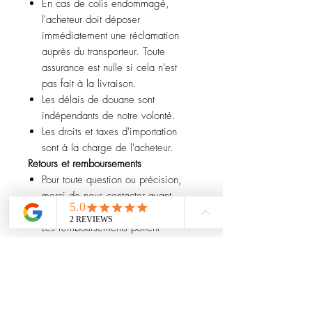
En cas de colis endommagé,
l'acheteur doit déposer
immédiatement une réclamation
auprès du transporteur. Toute
assurance est nulle si cela n’est
pas fait à la livraison.
Les délais de douane sont
indépendants de notre volonté.
Les droits et taxes d'importation
sont à la charge de l'acheteur.
Retours et remboursements
Pour toute question ou précision,
merci de nous contacter avant
l’achat.
Les remboursements portent
uniquement sur le prix de l’article
(hors frais de port) et sont effectués
une fois l’article retourné.
Les frais de réimportation sont
déduits.