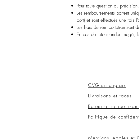
Pour toute question ou précision
Les remboursements portent unique
port) et sont effectués une fois l’
Les frais de réimportation sont d
En cas de retour endommagé, la
CVG en anglais
Livraisons et taxes
Retour et remboursem
Politique de confident
Mentions légales et