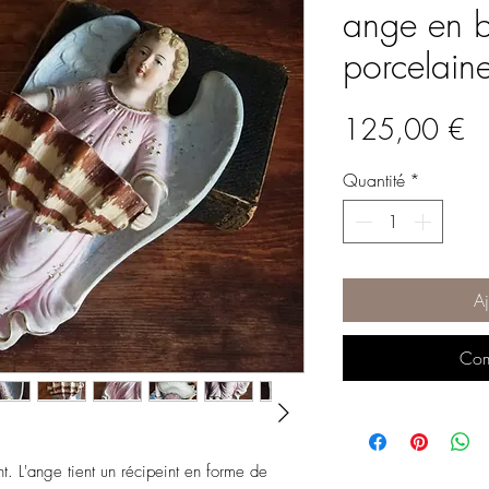
ange en b
porcelain
Pr
125,00 €
Quantité
*
Aj
Com
t. L'ange tient un récipeint en forme de