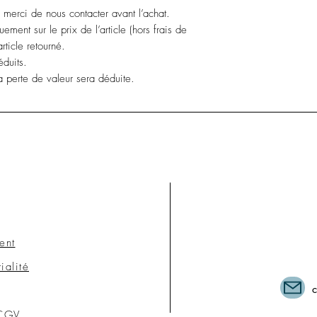
, merci de nous contacter avant l’achat.
ment sur le prix de l’article (hors frais de
article retourné.
éduits.
 perte de valeur sera déduite.
ent
ialité
 CGV