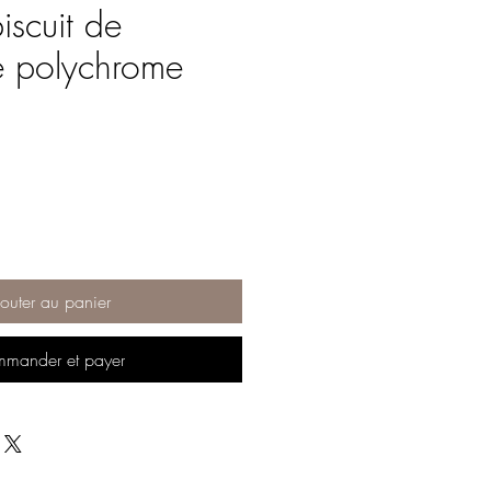
iscuit de
e polychrome
ix
outer au panier
mander et payer