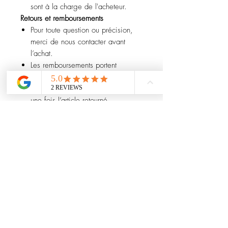
sont à la charge de l'acheteur.
Retours et remboursements
Pour toute question ou précision,
merci de nous contacter avant
l’achat.
Les remboursements portent
uniquement sur le prix de l’article
(hors frais de port) et sont effectués
une fois l’article retourné.
Les frais de réimportation sont
déduits.
En cas de retour endommagé, la
perte de valeur sera déduite.
CVG en anglais
Facebook