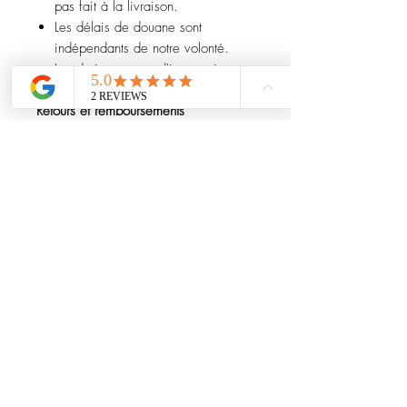
pas fait à la livraison.
Les délais de douane sont
indépendants de notre volonté.
Les droits et taxes d'importation
sont à la charge de l'acheteur.
Retours et remboursements
Pour toute question ou précision,
merci de nous contacter avant
l’achat.
Les remboursements portent
uniquement sur le prix de l’article
(hors frais de port) et sont effectués
une fois l’article retourné.
Les frais de réimportation sont
déduits.
En cas de retour endommagé, la
perte de valeur sera déduite.